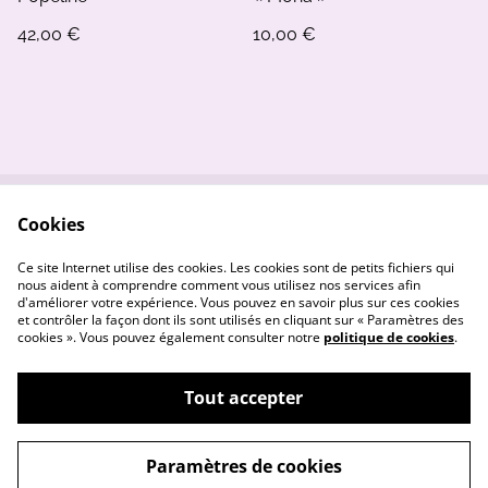
42,00 €
10,00 €
Cookies
Contactez-nous
Conditions
Politique de
Politique de cookies
Ce site Internet utilise des cookies. Les cookies sont de petits fichiers qui
confidentialité
nous aident à comprendre comment vous utilisez nos services afin
d'améliorer votre expérience. Vous pouvez en savoir plus sur ces cookies
et contrôler la façon dont ils sont utilisés en cliquant sur « Paramètres des
cookies ». Vous pouvez également consulter notre
politique de cookies
.
Tout accepter
©
2026
Nos petits chuchotis
Paramètres de cookies
powered by